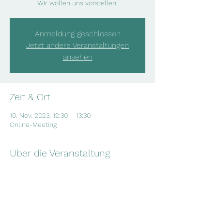
Wir wollen uns vorstellen.
Anmeldung geschlossen
Jetzt andere Veranstaltungen
ansehen
Zeit & Ort
10. Nov. 2023, 12:30 – 13:30
Online-Meeting
Über die Veranstaltung
Über diesen Link geht es zu unserer Zoom-
Session:
https://us02web.zoom.us/j/84942421483?
pwd=aGxYVGI3V2xQbytyR2lURDlOcGN5QT0
9