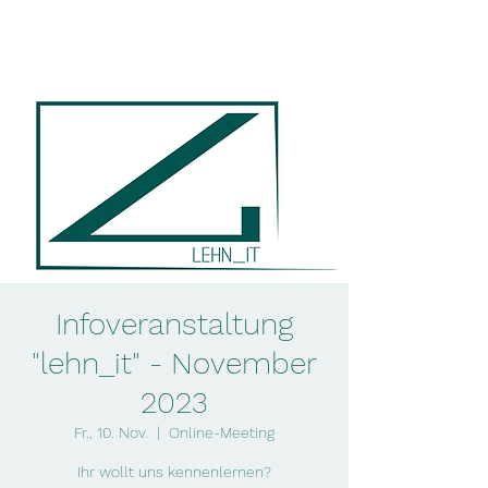
lehn_it
Infoveranstaltung
"lehn_it" - November
2023
Fr., 10. Nov.
  |  
Online-Meeting
Ihr wollt uns kennenlernen?