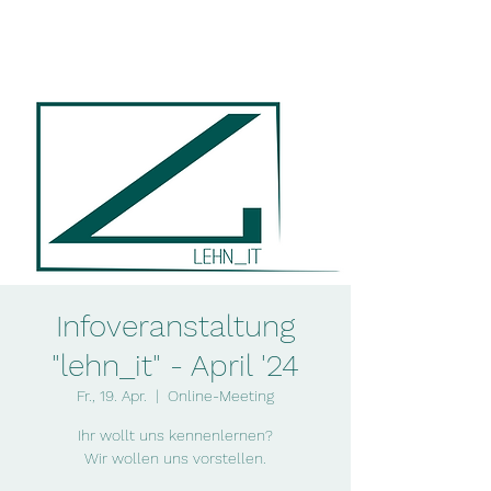
lehn_it
Infoveranstaltung
"lehn_it" - April '24
Fr., 19. Apr.
  |  
Online-Meeting
Ihr wollt uns kennenlernen?
Wir wollen uns vorstellen.