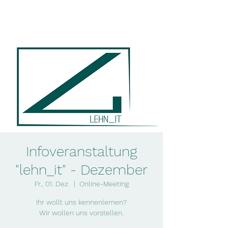
lehn_it
Infoveranstaltung
"lehn_it" - Dezember
Fr., 01. Dez.
  |  
Online-Meeting
Ihr wollt uns kennenlernen?
Wir wollen uns vorstellen.