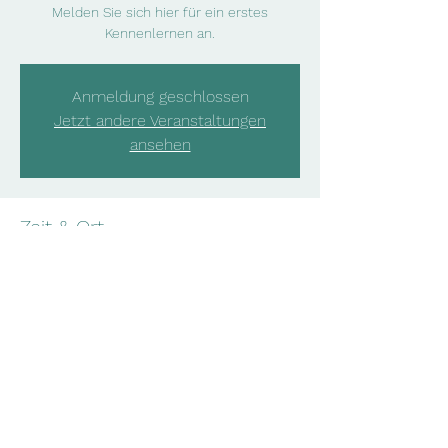
Melden Sie sich hier für ein erstes
Kennenlernen an.
Anmeldung geschlossen
Jetzt andere Veranstaltungen
ansehen
Zeit & Ort
22. Apr. 2024, 11:00 – 12:00
Online-Meeting
Diese Veranstaltung teilen