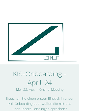
lehn_it
KIS-Onboarding -
April '24
Mo., 22. Apr.
  |  
Online-Meeting
Brauchen Sie einen ersten Einblick in unser
KIS-Onboarding oder wollen Sie mit uns
über unsere Leistungen sprechen?