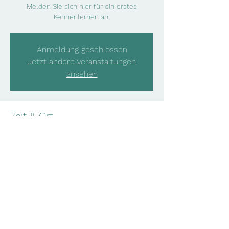
Melden Sie sich hier für ein erstes
Kennenlernen an.
Anmeldung geschlossen
Jetzt andere Veranstaltungen
ansehen
Zeit & Ort
14. Dez. 2023, 11:00 – 15. Dez. 2023, 11:00
Online-Meeting
Diese Veranstaltung teilen