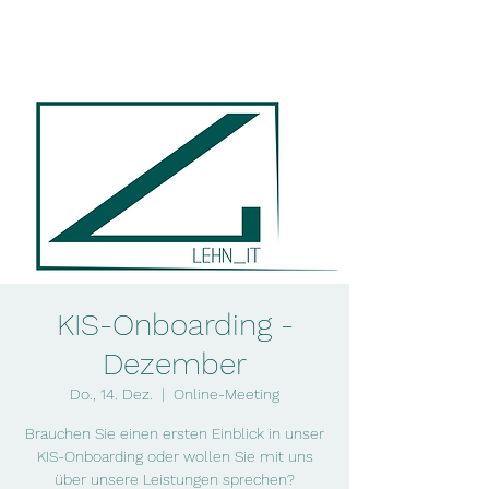
lehn_it
KIS-Onboarding -
Dezember
Do., 14. Dez.
  |  
Online-Meeting
Brauchen Sie einen ersten Einblick in unser
KIS-Onboarding oder wollen Sie mit uns
über unsere Leistungen sprechen?