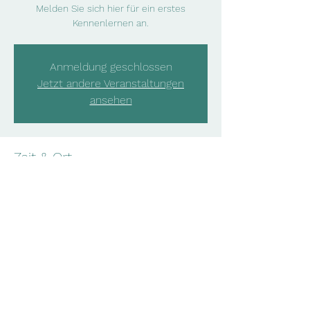
Melden Sie sich hier für ein erstes
Kennenlernen an.
Anmeldung geschlossen
Jetzt andere Veranstaltungen
ansehen
Zeit & Ort
22. Jan. 2024, 11:00 – 23. Jan. 2024, 11:00
Online-Meeting
Diese Veranstaltung teilen