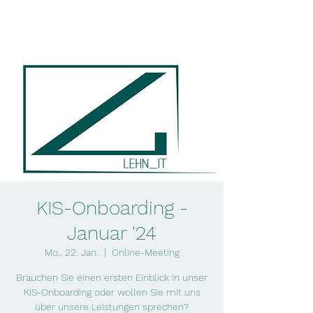
lehn_it
KIS-Onboarding -
Januar '24
Mo., 22. Jan.
  |  
Online-Meeting
Brauchen Sie einen ersten Einblick in unser
KIS-Onboarding oder wollen Sie mit uns
über unsere Leistungen sprechen?